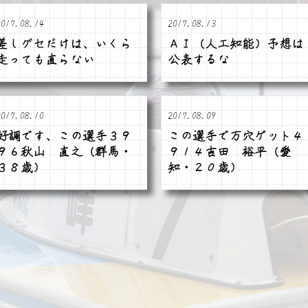
2017.08.14
2017.08.13
差しグセだけは、いくら
ＡＩ（人工知能）予想は
走っても直らない
公表するな
2017.08.10
2017.08.09
好調です、この選手３９
この選手で万穴ゲット４
９６秋山 直之（群馬・
９１４吉田 裕平（愛
３８歳）
知・２０歳）