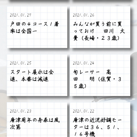
2021.01.27
2021.01.26
戸田の４コース１着
みんなが買う前に買
率は全国一
っておけ 田川 大
貴（長崎・２３歳）
2021.01.25
2021.01.24
スタート展示は全
旬レーサー 高
速、本番は減速
田 明（佐賀・３
５歳）
2021.01.23
2021.01.22
唐津周年の舟券は風
唐津の近況好調モー
次第
ターは３６、５１、
１６号機