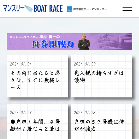
2021.01.31
2021.01.30
その内に当たると思
先入観の持ちすぎは
うな、すぐに最終レ
禁物
ース
2021.01.29
2021.01.28
●戸田１年間、４号
戸田の５７号機は伸
艇が１着なら２着は
びが強力