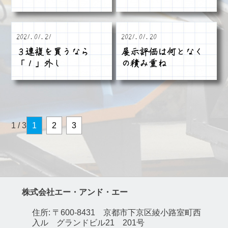
2021.01.21
2021.01.20
３連複を買うなら
展示評価は何となく
「１」外し
の積み重ね
1 / 3
1
2
3
株式会社エー・アンド・エー
住所: 〒600-8431 京都市下京区綾小路室町西
入ル グランドビル21 201号