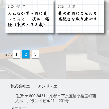
2021.03.09
2021.03.08
みんなが買う前に買
昔の名前にこだわり
っておけ 伏田 裕
高配当を取り逃がす
隆（東京・３８歳）
2 / 3
1
2
3
株式会社エー・アンド・エー
住所: 〒600-8431 京都市下京区綾小路室町西
入ル グランドビル21 201号
メニュー