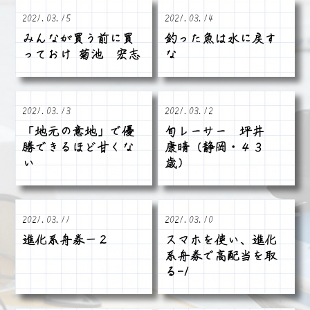
2021.03.15
2021.03.14
みんなが買う前に買
釣った魚は水に戻す
っておけ 菊池 宏志
な
2021.03.13
2021.03.12
「地元の意地」で優
旬レーサー 坪井
勝できるほど甘くな
康晴（静岡・４３
い
歳）
2021.03.11
2021.03.10
進化系舟券－２
スマホを使い、進化
系舟券で高配当を取
る-1