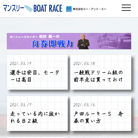
2021.03.19
2021.03.18
選手は安目、モータ
一般戦ドリーム組の
ーは高目
前半走は買っておけ
2021.03.17
2021.03.16
走っている内に抜か
戸田ルーキーＳ 舟
れるＢ２級
券の買い方