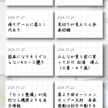
2024.07.27
2024.07.26
倍々ゲームに落とし
見切りが見えたら舟
穴あり
券好調
2024.07.25
2024.07.24
筋券になりそうでな
みんなが買う前に買
らない4コース捲り
っておけ 松浦 博人
（三重・４７歳）
2024.07.23
2024.07.22
「セット整備」が流
第２９回オーシャン
行なら機歴よりも当
カップ＝大村 舟券
日情報
発動は初日の動きを