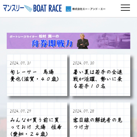
2024.07.31
2024.07.30
旬レーサー 馬場
暑い夏は若手の全速
貴也(滋賀・４０歳)
戦が活躍、勢いに乗
る若手１０名
2024.07.29
2024.07.28
みんなが買う前に買
客目線の解説者の見
っておけ 大場 恒希
つけ方
(愛知・２４歳)