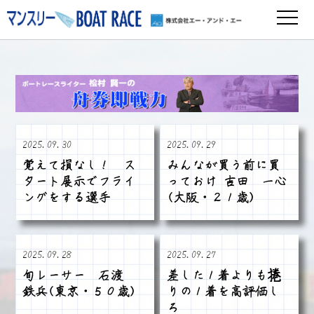
2025.09.30
2025.09.29
覚えて損なし！ ス
みんなが買う前に買
タート展示でフライ
っておけ 吉田 一心
ングをする選手
(大阪・２１歳)
2025.09.28
2025.09.27
旬レーサー 石渡
差した１着よりも捲
鉄兵(東京・５０歳)
りの１着を高評価し
ろ