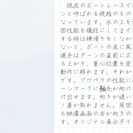
現在のボートレースで
ンと呼ばれる規格のもの
なっています。水の上を
回性能を犠牲にしてまで
する時は横滑りをしなが
ないと、ボートの底に風
選手はターンの直前にボ
ち上がり、重心位置を変
動作に移れます。それが
です。プロペラの性能に
ーンマークに舳先が向け
け出せます。向きが遅い
１着が取れません。周回
も映像画面の方が向きの
す。オリジナル展示タイ