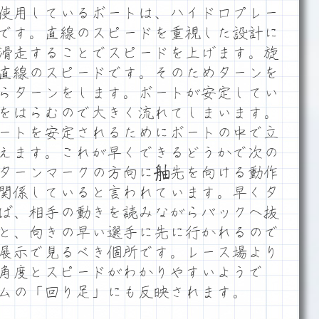
使用しているボートは、ハイドロプレー
です。直線のスピードを重視した設計に
滑走することでスピードを上げます。旋
直線のスピードです。そのためターンを
らターンをします。ボートが安定してい
をはらむので大きく流れてしまいます。
ートを安定されるためにボートの中で立
えます。これが早くできるどうかで次の
ターンマークの方向に舳先を向ける動作
関係していると言われています。早くタ
ば、相手の動きを読みながらバックへ抜
と、向きの早い選手に先に行かれるので
展示で見るべき個所です。レース場より
角度とスピードがわかりやすいようで
ムの「回り足」にも反映されます。