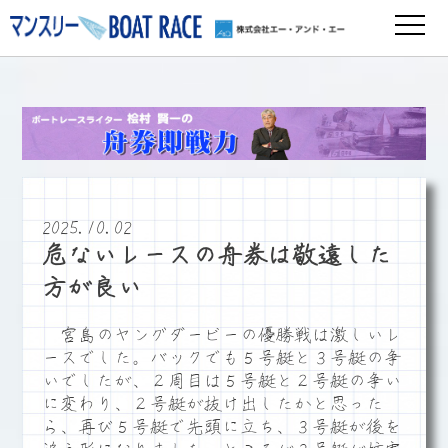
2025.10.02
危ないレースの舟券は敬遠した
方が良い
宮島のヤングダービーの優勝戦は激しいレ
ースでした。バックでも５号艇と３号艇の争
いでしたが、２周目は５号艇と２号艇の争い
に変わり、２号艇が抜け出したかと思った
ら、再び５号艇で先頭に立ち、３号艇が後を