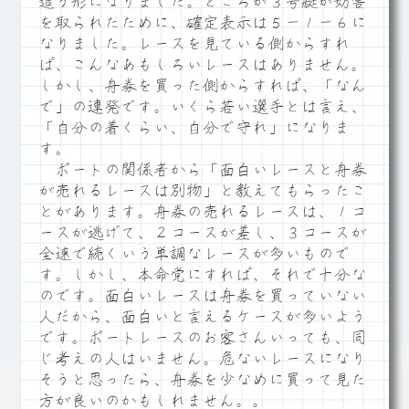
追う形になりました。ところが３号艇が妨害
を取られたために、確定表示は５－１－６に
なりました。レースを見ている側からすれ
ば、こんなあもしろいレースはありません。
しかし、舟券を買った側からすれば、「なん
で」の連発です。いくら若い選手とは言え、
「自分の着くらい、自分で守れ」になりま
す。
ボートの関係者から「面白いレースと舟券
が売れるレースは別物」と教えてもらったこ
とがあります。舟券の売れるレースは、１コ
ースが逃げて、２コースが差し、３コースが
全速で続くいう単調なレースが多いもので
す。しかし、本命党にすれば、それで十分な
のです。面白いレースは舟券を買っていない
人だから、面白いと言えるケースが多いよう
です。ボートレースのお客さんいっても、同
じ考えの人はいません。危ないレースになり
そうと思ったら、舟券を少なめに買って見た
方が良いのかもしれません。。