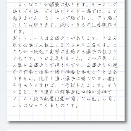
じようなことが頻繁に起きます。モーニング
場とデイ場、デイ場とナイター場では、まず
起きません。モーニング場どおし、デイ場ど
おしなら起きます。説明できるのは番組作り
です。
ボートレースは２回走りがあります。１２Ｒ
制で必要な人数は１２×６＝７２名です。と
ころが一般戦で実際に出場する選手の数は４
２名です。３０名足りません。この不足した
人数を２回走りで補うのです。２回走りの選
手に前半と後半で同じ枠番を与えることはあ
りません。後半で強い選手に勝ちやすい番組
を作ろうとすれば、１号艇を与えます。そう
すると、その選手の前半走は中枠か外枠で
す。Ａ１級の配置位置が同じなら出目も同じ
ようになってくるものです。