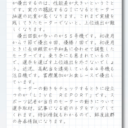
が優出するのは、性能差が大きいということ
です。実力の拮抗するＧⅠになるとモーター
抽選の比重が高くなります。これまで実績を
残してきたモーターでないと、上位進出が難
しくなります。
優出回数が多いのが５５号機です。初使用
から７節で優出４回、優勝１回です。初使用
ときに長田頼宗が平和島に合わせて調整した
モーターです。乗り手にも恵まれているの
で、選手を選ばす上位進出を外さないでしょ
う。近況、高配当を連発している４４号機も
注目機です。富樫麗加がお盆レースで優出し
ています。
モーターの動きをチェックするときに役立
つのが「ＬＩＶＥ ＲＥＰＯＲＴ」です。ス
ポーツ記者が当日のモーターの動きについて
選手取材。記事になる前のネタをアップして
くれます。特訓情報もわかるので、鮮度抜群
の舟券情報になります。