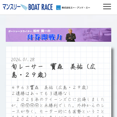
2026.01.28
旬レーサー 實森 美祐（広
島・２９歳）
４９６３實森 美祐（広島・２９歳）
２連勝はあっても３連勝なし
２０２５年のクイーンズＣに出場しました
が、④⑤④④と未勝利でした。外枠からのレ
ースが多く、モーター的にも劣勢ということ