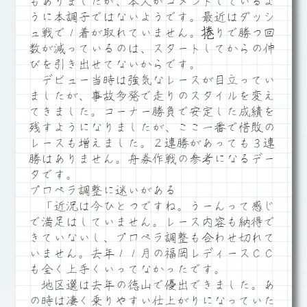
もありましたが、本人がコメントしているよ
うに本調子ではないようです。最近はダッシ
ュ戦で１着が取れていません。捲りで勝つ回
数が減っているのは、スタートしてからの伸
びを引き出せてないからです。
デビュー当時は強気なレースが目立ってい
ましたが、事故多発で走りのスタイルを変え
てきました。コーナー勝負で安定した成績を
残すようになりましたが、ここ一番で惜敗の
レースも増えました。２連勝があっても３連
勝はありません。舟券作戦の参考になるデー
タです。
プロペラ調整に迷いがある
「近況は今ひとつですね。うーんって感じ
で満足はしていません。レース内容も納得で
きていないし、プロペラ調整も合わせ切れて
いません。去年１１月の福岡レディースＣＣ
も全く上手くいってなかったです。
地区選は去年の徳山で優出できました。あ
の時は凄く乗りやすい仕上がりになっていた