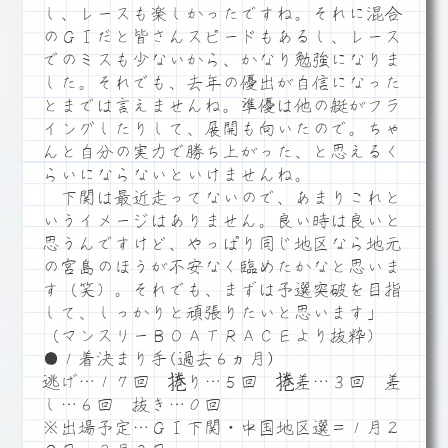
し、レースも楽しかったですね。それに混合
のＧⅠだと皆さんスピードもあるし、レース
でのミスも少ないから、かなり勉強になりま
した。それでも、去年の優出が自信になった
とまでは言えませんね。準優は他の艇がフラ
イングしたりして、展開も向いたので。ちゃ
んと自分の実力で勝ち上がった、と思えるく
らいにならないといけませんね。
下関は最近走ってないので、あまりこれと
いうイメージはありません。良い時は良いと
思うんですけど、やっぱり同じ地区なら地元
の宮島のほうが不安なく臨めたかなと思いま
す（笑）。それでも、まずは予選突破を目指
して、しっかりと頑張りたいと思います」
（マンスリーＢＯＡＴＲＡＣＥより抜粋）
●１着決まり手(過去６ヵ月)
逃げ…１７回 捲り…５回 捲差…３回 差
し…６回 抜き…０回
※出場予定…ＧⅠ下関・中国地区選＝１月２