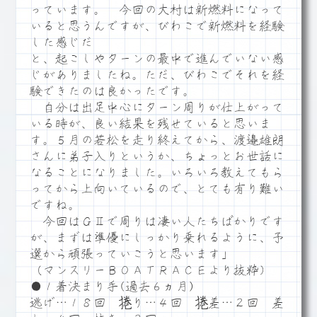
っています。 今回の大村は新燃料になって
いると思うんですが、びわこで新燃料を経験
した感じだ
と、起こしやターンの最中で進んでいない感
じがありましたね。ただ、びわこでそれを経
験できたのは良かったです。
自分は出足中心にターン周りが仕上がって
いる時が、良い結果を残せていると思いま
す。５月の若松を走り終えてから、渡邉雄朗
さんに弟子入りというか、ちょっとお世話に
なることになりました。いろいろ教えてもら
ってから上向いているので、とても有り難い
ですね。
今回はＧⅡで周りは凄い人たちばかりです
が、まずは準優にしっかり乗れるように、予
選から頑張っていこうと思います」
（マンスリーＢＯＡＴＲＡＣＥより抜粋）
●１着決まり手(過去６ヵ月)
逃げ…１８回 捲り…４回 捲差…２回 差