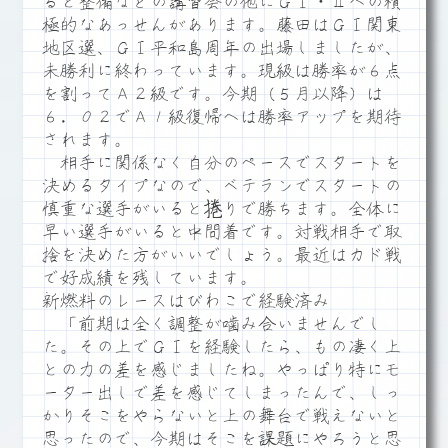
ると整備などの講習会の他にＧⅠ・Ⅱへの積
極的なあっせんがあります。藤田はＧⅠ関東
地区選、ＧⅠ平和島周年の出場しましたが、
未勝利に終わっています。現級は勝率が６点
を割ってＡ２級です。今期（５月以降）は
６．０２でＡ１級復帰へは勝率アップを期待
されます。
相手に関係なく自分のペースでスタートを
決めるタイプなので、ベテランでスタートの
慎重な選手がいると捲りで勝ちます。全体に
早い選手がいると中間着です。対戦相手で取
捨を決めた方がいいでしょう。最近はカド戦
で好成績を残しています。
新燃料のレースはびわこで経験済み
「前期は全く調整が噛み合いませんでし
た。その上でＧⅠを経験したら、もの凄く上
との力の差を感じましたね。やっぱり特にモ
ーター出しで差を感じてしまったんで、しっ
かりそこをやらないと上の舞台で戦えないと
思ったので、今期はそこを課題にやろうと思