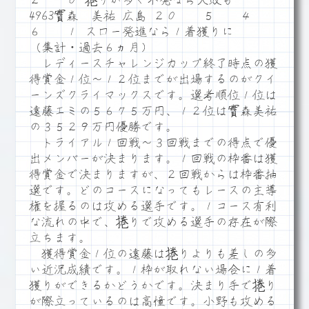
２ ０ 捲りが多く不発なら大敗も
4963實森 美祐 広島 ２０ ５ ４
６ １ スロー発進なら１着獲りに
（集計・過去６ヵ月）
レディースチャレンジカップ終了時点の獲
得賞金１位～１２位までが出場するのがクイ
ーンズクライマックスです。選考順位１位は
遠藤エミの５６７５万円、１２位は實森美祐
の３５２９万円優勝です。
トライアル１回戦～３回戦までの得点で優
出メンバーが決まります。１回戦の枠番は獲
得賞金で決まりますが、２回戦からは枠番抽
選です。どのコースになってもレースの主導
権を握るのは攻める選手です。１コース有利
な流れの中で、捲りで攻める選手の存在が際
立ちます。
獲得賞金１位の遠藤は捲りよりも差しの多
い近況成績です。１枠が取れない場合に１着
獲りができるかどうかです。決まり手で捲り
が際立っているのは高憧です。小野も攻める