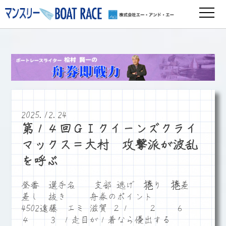
2025.12.24
第１４回ＧⅠクイーンズクライ
マックス＝大村 攻撃派が波乱
を呼ぶ
登番 選手名 支部 逃げ 捲り 捲差
差し 抜き 舟券のポイント
4502遠藤 エミ 滋賀 ２１ ２ ６
４ ３ １走目が１着なら優出する