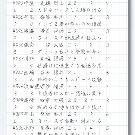
4482守屋 美穂 岡山 ２２ ３ ７
５ ２ カド４コースなら勝負出る
4450平高 奈菜 香川 ７ ２ ３
３ ０ インで２着が多いのが特徴
4590渡邉 優美 福岡 ２０ ７ ３
７ １ ５コースの好成績が目立つ
4456鎌倉 涼 大阪 ２０ ２ ３
５ ３ ダッシュ戦だと惜敗が多い
4433川野 芽唯 福岡 ２９ １１ ２
２ ４ 仕掛けは慎重でも全速多用
4961西橋 奈未 福井 ２１ ６ ５
３ ６ 外枠からでもスピード攻勢
4546浜田亜理沙 埼玉 １３ ６ １
３ ３ 上位着はスロー発進に集中
5088高憧 四季 大阪 ２８ ２１ ３
３ ４ 攻める気持ちは誰より強い
4387平山 智加 香川 ２３ ３ ６
５ ３ ３コースで柔軟に対応する
4530小野 生奈 福岡 ２６ １４ ５