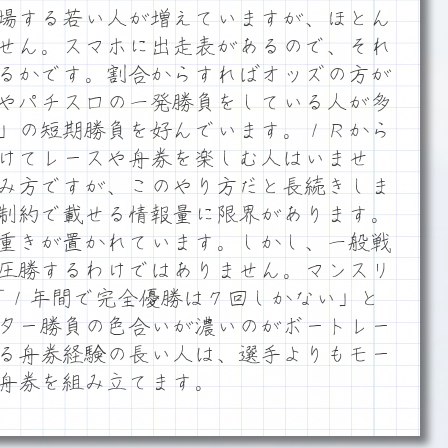
場する若い人が増えていますが、ほとん
せん。スマホに出走表があるので、それ
るかです。割合からすればオッズの方が
やパチスロの一発勝負をしている人が多
」の短期勝負を好んでいます。１Ｒから
けてレースや舟券を楽しむ人はいませ
み方ですが、このやり方だと長続きしま
制約で載せる情報量に限界があります。
重きが置かれています。しかし、一般戦
圧勝するわけではありません。マンスリ
月号に「１年間で完全優勝は７回しかない」と
ター勝負の色合いが濃いのがボートレー
る舟券経験の長い人は、選手よりもモー
舟券を組み立てます。