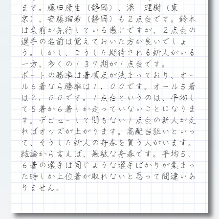
ます。藤田康生（静岡）、港 理樹（東
京）、安藤瑠希（静岡）も２点台です。鈴木
は名前が先行している感じですが、２点台の
選手の名前は覚えておいた方が良いでしょ
う。しかし、こうした期待される新人がいる
一方、多くの１３７期が１点台です。
ボートの勝率は着順点が決まっており、オー
ル６着なら勝率は１．００です。オール５着
は２．００です。１点台というのは、平均し
て５着か６着しか走っていないことになりま
す。デビューして間もない１点台の新人が走
ればオッズが上がります。高配当狙いといっ
て、そうした新人の舟券を買う人がいます。
結論から言えば、無駄な舟券です。平均５、
６着の選手は同じような選手ばかりが集まっ
た時しか上位着が取れないと思って間違いあ
りません。