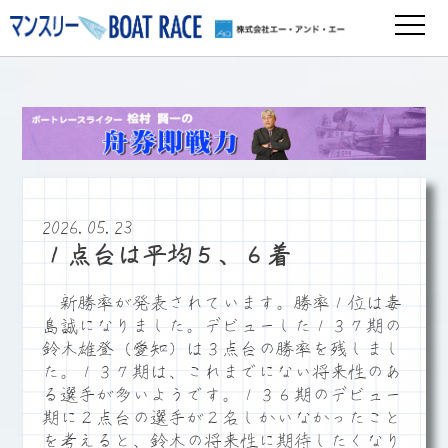
2026.05.23
１点台は平均５、６着
新勝率が発表されています。勝率１位は毒
島誠になりました。デビューした１３７期の
鈴木雄登（愛知）は３点台の勝率を残しまし
た。１３７期は、これまでにない将来性のあ
る選手が多いようです。１３６期のデビュー
期に２点台の選手が２名しかいなかったこと
を考えると、鈴木の将来性に期待したくなり