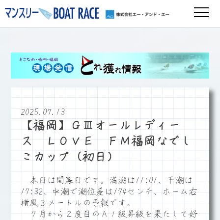
2025.07.13
【福岡】ＧⅢオールレディー
ス ＬＯＶＥ ＦＭ福岡なでし
こカップ（初日）
本日は開幕日です。満潮は11:01、干潮は
17:32、中潮で潮位差は174センチ、ホーム右
横風３メートルの予報です。
７月から２度目のＡ１級昇級を果たして好