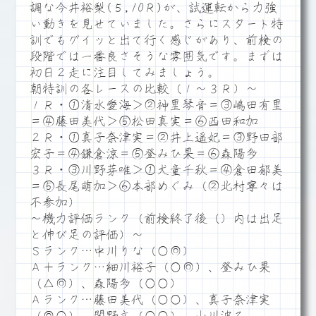
調な今井裕梨(５,10Ｒ)が、試運転から力強
い動きを見せていました。さらにスタート特
訓でもグイッと出て行く感じがあり、前検の
段階では一番良さそうな雰囲気です。まずは
初日２走に注目してみましょう。
朝特訓の各レースの比較（１～３Ｒ）～
１Ｒ・①清水愛海＞②神里琴音＝③嶋田有里
＝④藤田美代＞⑤松田真実＝⑥西田和加
２Ｒ・①真子奈津実＝②井上遥妃＝③野田部
宏子＝④鎌倉涼＝⑤登みひ果＝⑥森陽多
３Ｒ・③川野芽唯＞①犬童千秋＝④倉田郁美
＝⑤長尾萌加＞⑥本部めぐみ（②北村寧々は
不参加）
～機力評価ランク（前検終了後（）内は出足
と伸び足の評価）～
Ｓランク…中川りな（○◎）
Ａ＋ランク…細川裕子（○◎）、登みひ果
（△◎）、森陽多（○○）
Ａランク…藤田美代（○○）、真子奈津実