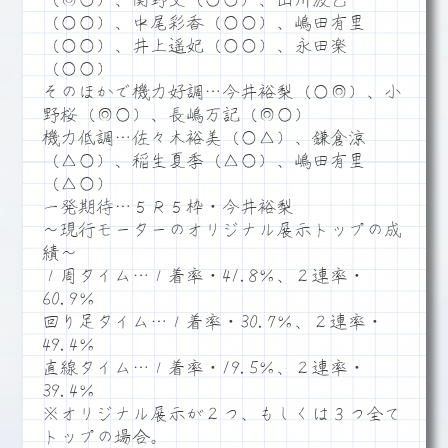
（◎○）、関野文（○○）、山川波乙
（○○）、中尾彩香（○○）、嶋田有里
（○○）、井上遥妃（○○）、永田楽
（○○）
そのほかで機力好調…今井裕梨（○◎）、小
野桜（◎○）、長嶋万記（◎○）
機力低調…佐々木裕美（○△）、鎌倉涼
（△○）、稲生夏季（△○）、嶋田有里
（△○）
一発期待…５Ｒ５枠・今井裕梨
～現行モーターのオリジナル展示トップの成
績～
１周タイム…１着率・41.8％、２連率・
60.9％
回り足タイム…１着率・30.7％、２連率・
49.4％
直線タイム…１着率・19.5％、２連率・
39.4％
※オリジナル展示が２つ、もしくは３つ全て
トップの場合。