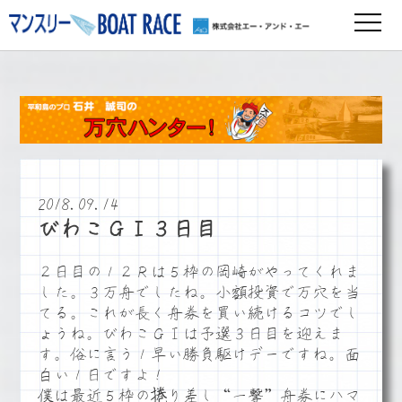
2018.09.14
びわこＧⅠ３日目
２日目の１２Ｒは５枠の岡崎がやってくれま
した。３万舟でしたね。小額投資で万穴を当
てる。これが長く舟券を買い続けるコツでし
ょうね。びわこＧⅠは予選３日目を迎えま
す。俗に言う１早い勝負駆けデーですね。面
白い１日ですよ！
僕は最近５枠の捲り差し“一撃”舟券にハマ