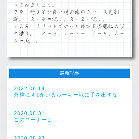
ってみましょう。
９Ｒ 行き足が良い村田修の３コース先制
弾。 ３ー４＝流し、３ー２ー流し。
１２Ｒ スリットでグッと伸びる斉藤仁のジ
カ捲り。 ２ー３、２ー４ー、２ー５、２ー
６ー流し。
最新記事
2022.06.14
外枠にＡ1がいるルーキー戦に手を出すな
2020.08.31
このコーナーは
2020.08.23