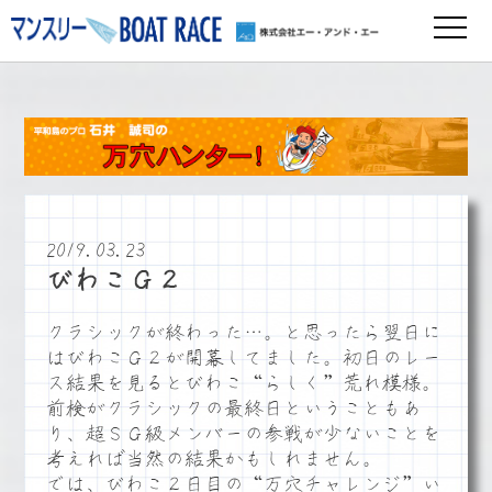
2019.03.23
びわこＧ２
クラシックが終わった…。と思ったら翌日に
はびわこＧ２が開幕してました。初日のレー
ス結果を見るとびわこ“らしく”荒れ模様。
前検がクラシックの最終日ということもあ
り、超ＳＧ級メンバーの参戦が少ないことを
考えれば当然の結果かもしれません。
では、びわこ２日目の“万穴チャレンジ”い