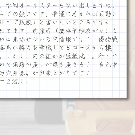
。福岡オールスターを思い出しますね。
らずの強さです。普通に考えれば石野と
川で『鉄板』と言いたいところですが、
出てます。前操者（廣中智紗衣がＶ）も
れは見逃せない万穴情報です！ 優勝戦
毒島が勝ちを意識して５コースから捲
。しかし、内の誰かが猛抵抗…。行くだ
れて須藤の差しが突き差さる！ 自己中
万穴舟券〟が出来上がりです！
＝２流し。