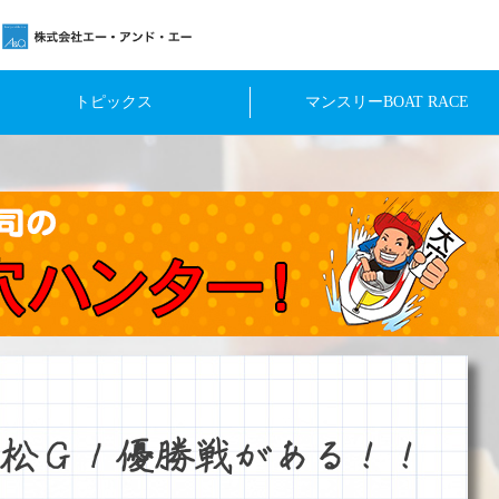
トピックス
マンスリーBOAT RACE
松Ｇ１優勝戦がある！！