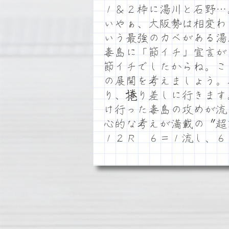
１＆２枠に湯川と石野…
いやぁ、大阪勢は相変わ
いう最強のカベがある湯
毒島に「節イチ」宣言が
節イチでしたからね。こ
の展開を考えましょう。
り、捲り差しに行きます
け行った毒島の攻めが流
心的な考えが満載の〝超
１２Ｒ ６＝１流し、６