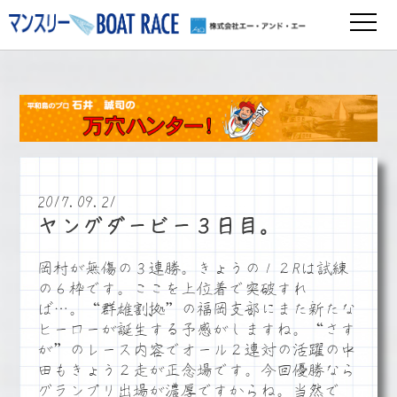
2017.09.21
ヤングダービー３日目。
岡村が無傷の３連勝。きょうの１２Rは試練
の６枠です。ここを上位着で突破すれ
ば…。“群雄割拠”の福岡支部にまた新たな
ヒーローが誕生する予感がしますね。“さす
が”のレース内容でオール２連対の活躍の中
田もきょう２走が正念場です。今回優勝なら
グランプリ出場が濃厚ですからね。当然で