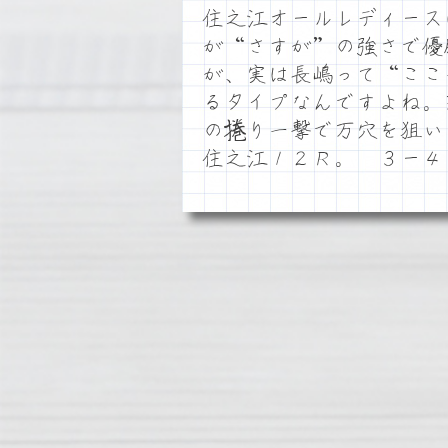
住之江オールレディース
が“さすが”の強さで優
が、実は長嶋って“ここ
るタイプなんですよね。
の捲り一撃で万穴を狙い
住之江１２Ｒ。 ３ー４