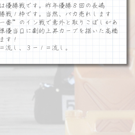
は優勝戦です。昨年優勝８回の長嶋
勝戦１枠です。当然、バカ売れします
一番”のイン戦で意外と取りこぼしがあ
準優当日に劇的上昇カーブを描いた高橋
ます！
＝流し、３ー１＝流し。