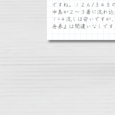
ですね。１２６/３４５
中島が２～３着に流れ込
１=４流しは安いですが
舟券』は間違いなしです