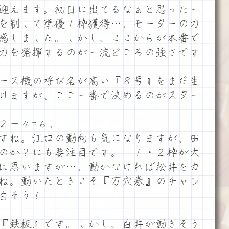
迎えます。初日に出てるなぁと思った一
を制して準優１枠獲得…。モーターの力
感しました。しかし、ここからが本番で
力を発揮するのが一流どころの強さです
ース機の呼び名が高い『８号』をまだ生
けますが、ここ一番で決めるのがスター
２－４=６。
すね。江口の動向も気になりますが、田
のか？にも要注目です。 １・２枠が大
は思いますが…。動かなければ松井をカ
ね。動いたときこそ『万穴券』のチャン
白そう！
『鉄板』です。しかし、白井が動きそう