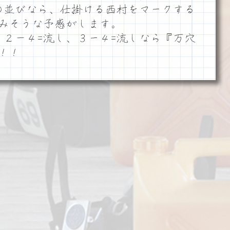
の並びなら、仕掛ける西村をマークする
みそうな予感がします。
、２－４=流し、３ー４=流しなら『万穴
！！