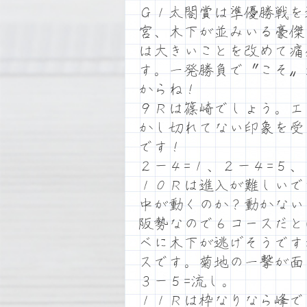
Ｇ１太閤賞は準優勝戦を
宮、木下が並みいる豪傑
は大きいことを改めて痛
す。一発勝負で〝こそ〟
からね！
９Ｒは篠崎でしょう。エ
かし切れてない印象を受
です！
２－４=１、２－４=５、
１０Ｒは進入が難しいで
中が動くのか？動かない
阪勢なので６コースだと
ベに木下が逃げそうです
スです。菊地の一撃が面
３－５=流し。
１１Ｒは枠なりなら峰で