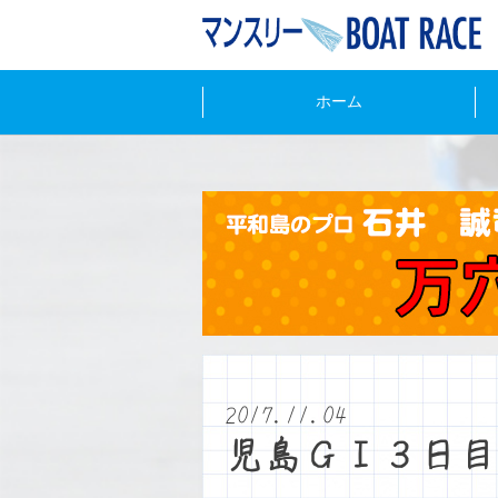
ホーム
2017.11.04
児島ＧⅠ３日目