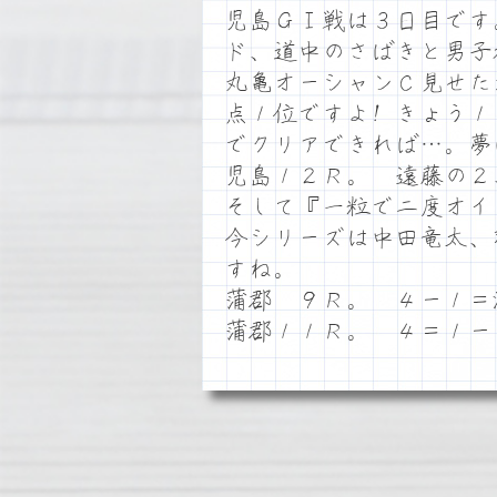
児島ＧⅠ戦は３日目です
ド、道中のさばきと男子
丸亀オーシャンＣ見せた
点１位ですよ! きょう
でクリアできれば…。夢
児島１２Ｒ。 遠藤の２
そして『一粒で二度オイ
今シリーズは中田竜太、
すね。
蒲郡 ９Ｒ。 ４ー１＝
蒲郡１１Ｒ。 ４＝１ー