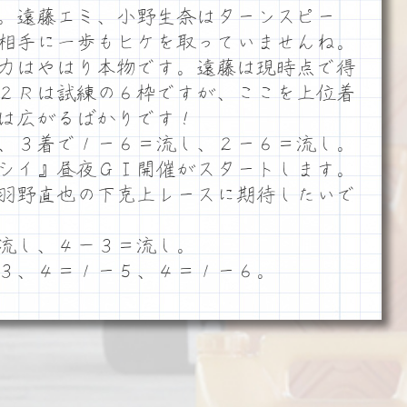
。遠藤エミ、小野生奈はターンスピー
相手に一歩もヒケを取っていませんね。
力はやはり本物です。遠藤は現時点で得
１２Ｒは試練の６枠ですが、ここを上位着
は広がるばかりです！
、３着で１ー６＝流し、２ー６＝流し。
シイ』昼夜ＧⅠ開催がスタートします。
羽野直也の下克上レースに期待したいで
流し、４－３＝流し。
３、４＝１ー５、４＝１ー６。