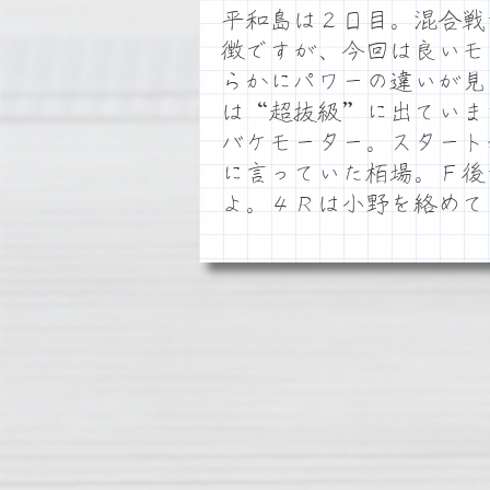
平和島は２日目。混合戦
徴ですが、今回は良いモ
らかにパワーの違いが見
は“超抜級”に出ていま
バケモーター。スタート
に言っていた栢場。Ｆ後
よ。４Ｒは小野を絡めて