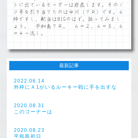
トに出ているモーターは存在します。その１
０号を引き当てたのは中川（７Ｒ）です。６
枠ですし、配当はBIGのはず。狙ってみまし
ょう。 平和島７Ｒ。 ６＝２、６＝５、６
＝４ー流し。
最新記事
2022.06.14
外枠にＡ1がいるルーキー戦に手を出すな
2020.08.31
このコーナーは
2020.08.23
平和島初日