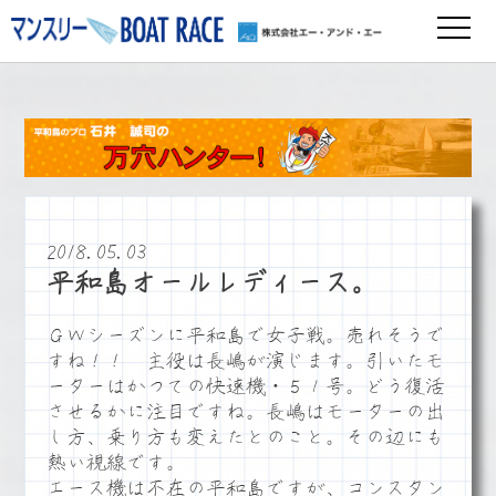
2018.05.03
平和島オールレディース。
ＧＷシーズンに平和島で女子戦。売れそうで
すね！！ 主役は長嶋が演じます。引いたモ
ーターはかつての快速機・５１号。どう復活
させるかに注目ですね。長嶋はモーターの出
し方、乗り方も変えたとのこと。その辺にも
熱い視線です。
エース機は不在の平和島ですが、コンスタン