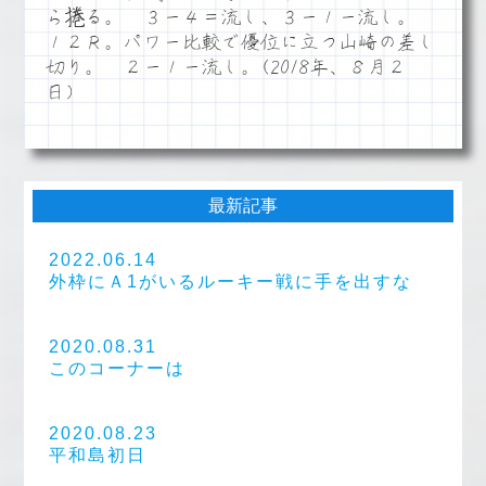
ら捲る。 ３ー４＝流し、３ー１ー流し。
１２Ｒ。パワー比較で優位に立つ山崎の差し
切り。 ２ー１ー流し。(2018年、８月２
日）
最新記事
2022.06.14
外枠にＡ1がいるルーキー戦に手を出すな
2020.08.31
このコーナーは
2020.08.23
平和島初日