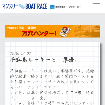
2018.08.02
平和島ルーキーＳ 準優。
平和島ルーキーＳは炎の３番勝負です。記録
的な猛暑が続きますが、狭き関門のベスト６
を目指すヤングレーサーの戦いも負けないぐ
らいに“アツイ”ですよ！
１０Ｒ。佐藤が伸び仕様にして“一撃”勝負
だ。 ６ー全ー全。
１１Ｒ。良機“１０号”の石丸がセンターか