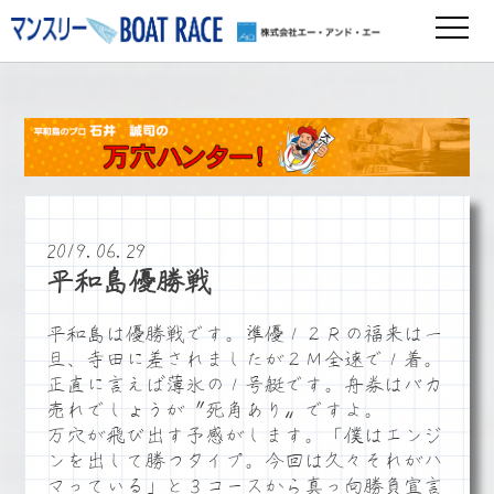
2019.06.29
平和島優勝戦
平和島は優勝戦です。準優１２Ｒの福来は一
旦、寺田に差されましたが２Ｍ全速で１着。
正直に言えば薄氷の１号艇です。舟券はバカ
売れでしょうが〝死角あり〟ですよ。
万穴が飛び出す予感がします。「僕はエンジ
ンを出して勝つタイプ。今回は久々それがハ
マっている」と３コースから真っ向勝負宣言