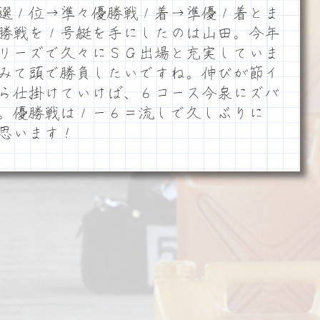
選１位→準々優勝戦１着→準優１着とま
勝戦を１号艇を手にしたのは山田。今年
リーズで久々にＳＧ出場と充実していま
みて頭で勝負したいですね。伸びが節イ
ら仕掛けていけば、６コース今泉にズバ
。優勝戦は１ー６＝流しで久しぶりに
思います！