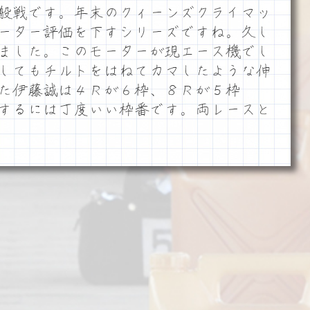
般戦です。年末のクィーンズクライマッ
ーター評価を下すシリーズですね。久し
ました。このモーターが現エース機でし
してもチルトをはねてカマしたような伸
た伊藤誠は４Ｒが６枠、８Ｒが５枠
するには丁度いい枠番です。両レースと