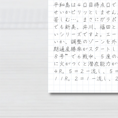
平和島は４日目得点日で
せいかピリッとしません
苦しむ…。まさにガラポ
でも新美、井川、福田と
いシリーズですよ。エー
いか、調整のゾーンを外
期通産勝率がスタートし
８号”で６戦中、５度の
に火がつくと潜在能力が
４R。５＝２ー流し、５
１１R。２＝１ー流し、