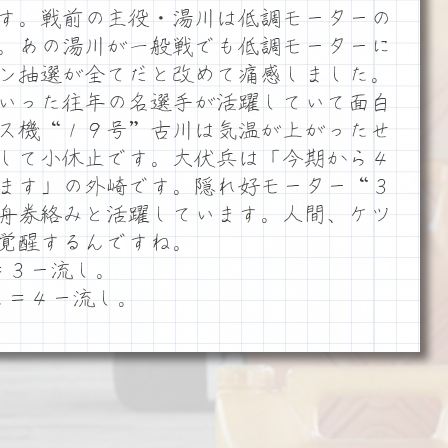
す。戦前の主役・湯川は低調モーターの
。あの湯川が一般戦でも低調モーターに
ン抽選が全てだと改めて痛感しました。
いった往年の名選手が活躍していて面白
ス機“１９号”古川は気温が上がったせ
して小休止です。大伏兵は「今期から４
ます」の外崎です。隠れ好モーター“３
舟券絡みと活躍しています。人間、ケツ
覚醒するんですね。
＝３ー流し。
２＝４ー流し。