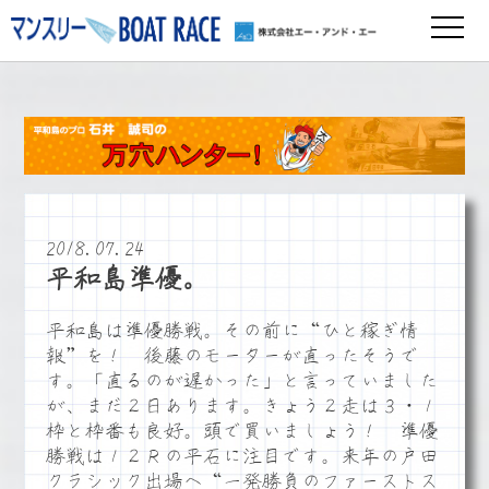
2018.07.24
平和島準優。
平和島は準優勝戦。その前に“ひと稼ぎ情
報”を！ 後藤のモーターが直ったそうで
す。「直るのが遅かった」と言っていました
が、まだ２日あります。きょう２走は３・１
枠と枠番も良好。頭で買いましょう！ 準優
勝戦は１２Ｒの平石に注目です。来年の戸田
クラシック出場へ“一発勝負のファーストス