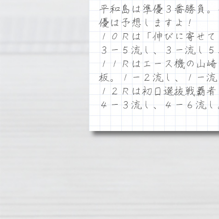
平和島は準優３番勝負。
優は予想しますよ！
１０Ｒは「伸びに寄せて
３ー５流し、３ー流し５
１１Ｒはエース機の山崎
板。１ー２流し、１ー流
１２Ｒは初日選抜戦覇者
４ー３流し、４ー６流し