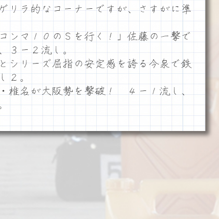
ゲリラ的なコーナーですが、さすがに準
コンマ１０のＳを行く！」佐藤の一撃で
、３ー２流し。
とシリーズ屈指の安定感を誇る今泉で鉄
し２。
・椎名が大阪勢を撃破！ ４ー１流し、
。