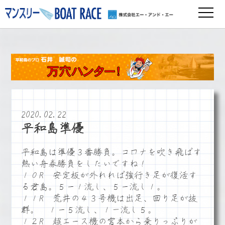
2020.02.22
平和島準優
平和島は準優３番勝負。コロナを吹き飛ばす
熱い舟券勝負をしたいですね！
１０R 安定板が外れれば強行き足が復活す
る君島。５ー１流し、５ー流し１。
１１R 荒井の４３号機は出足、回り足が抜
群。 １ー５流し、１－流し５。
１２R 超エース機の宮本から乗りっぷりが