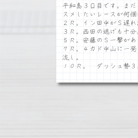
平和島３日目です。まだ
スメしたいレースが何個
２Ｒ。イン田中がＳ遅れ
３Ｒ。西田の逃げも十分
５Ｒ。安藤のＳ一撃があ
７Ｒ。４カド中山に一発
流し。
１０Ｒ。 ダッシュ勢３