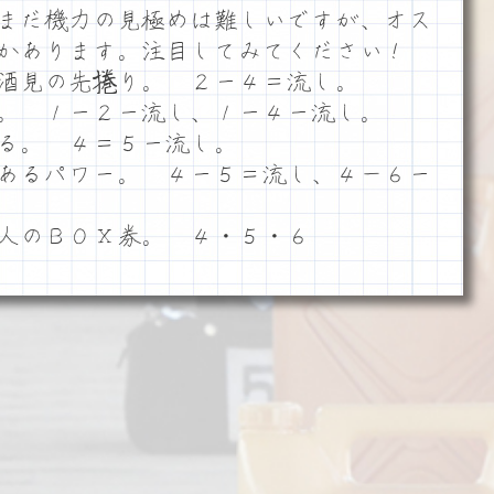
まだ機力の見極めは難しいですが、オス
かあります。注目してみてください！
酒見の先捲り。 ２ー４＝流し。
。 １ー２ー流し、１ー４ー流し。
る。 ４＝５ー流し。
あるパワー。 ４ー５＝流し、４－６ー
人のＢＯＸ券。 ４・５・６