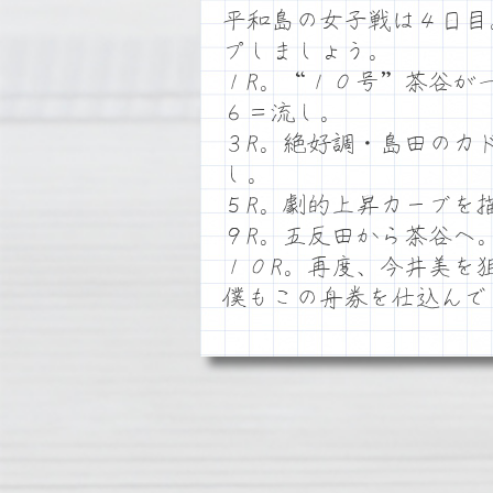
平和島の女子戦は４日目
プしましょう。
１R。“１０号”茶谷が
６＝流し。
３R。絶好調・島田のカ
し。
５R。劇的上昇カーブを
９R。五反田から茶谷へ
１０R。再度、今井美を
僕もこの舟券を仕込ん