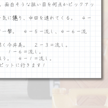
。面白そうな狙い目を何点かピックアッ
一気に捲り、中田を連れてくる。 ４ー
ド一撃。 ４ー５ー流し、４ー６ー流
描く今井美。 ２ー３＝流し。
。 １ー６＝流し。
狙う。 ４ー１＝流し。
でピットに行きます！