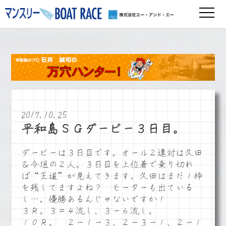
2017.10.25
平和島ＳＧダービー３日目。
ダービーは３日目です。オール２連対は久田
＆今垣の２人。３日目を上位着で乗り切れ
ば“王道”が見えてきます。久田はまだ１枠
を残してますよね？ モーターも出ている
し…。優勝あるんじゃないですか！
３Ｒ。３＝４流し、３ー６流し。
１０Ｒ。 ２ー１ー３、２ー３ー１、２ー１