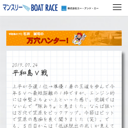
2019.07.24
平和島Ｖ戦
上平が予選１位→準優１着の王道を歩んで今
年５Ｖへ最短距離の１枠ですが、エンジン的
には中堅よちょい上といった感じ。完調では
ないんで〝隙あり〟と見ました。ならば狙い
は万穴で笠原をピックアップ。今節はピット
で笠原の愚痴を良く聞きました（笑）。で
も、５日目からは「低迷脱出の兆しが見えて