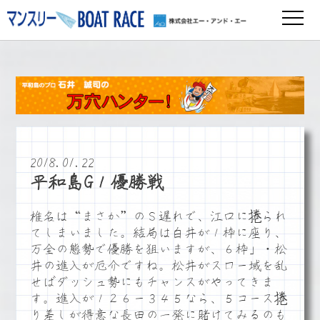
2018.01.22
平和島G１優勝戦
椎名は“まさか”のＳ遅れで、江口に捲られ
てしまいました。結局は白井が１枠に座り、
万全の態勢で優勝を狙いますが、６枠」・松
井の進入が厄介ですね。松井がスロー域を乱
せばダッシュ勢にもチャンスがやってきま
す。進入が１２６ー３４５なら、５コース捲
り差しが得意な長田の一発に賭けてみるのも