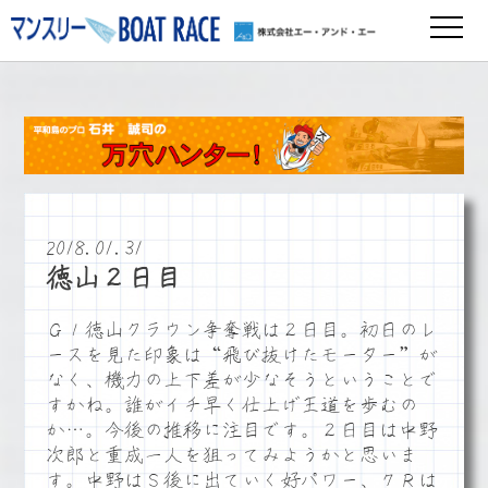
2018.01.31
徳山２日目
Ｇ１徳山クラウン争奪戦は２日目。初日のレ
ースを見た印象は“飛び抜けたモーター”が
なく、機力の上下差が少なそうということで
すかね。誰がイチ早く仕上げ王道を歩むの
か…。今後の推移に注目です。２日目は中野
次郎と重成一人を狙ってみようかと思いま
す。中野はＳ後に出ていく好パワー、７Ｒは