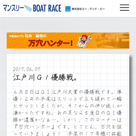
2017.06.07
江戸川Ｇ１優勝戦。
６月８日はＧⅠ江戸川大賞の優勝戦です。準
優１２Ｒの平尾はスリットで立ち遅れて一瞬
ヒヤッとしましたが、そこからの伸び返しが
凄かったですね。あの足なら５度目のＧⅠ優
勝が濃厚かなぁ…。しかし、このコーナーは
『万穴ハンター』です。とことん、万穴を狙
っていきましょう！ 平尾の１７号機に匹敵