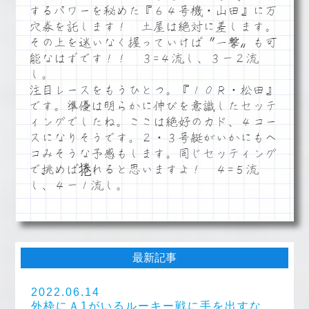
するパワーを秘めた『６４号機・山田』に万
穴券を託します！ 土屋は絶対に差します。
その上を迷いなく握っていけば〝一撃〟も可
能なはずです！！ ３=４流し、３－２流
し。
注目レースをもうひとつ。『１０Ｒ・松田』
です。準優は明らかに伸びを意識したセッテ
ィングでしたね。ここは絶好のカド、４コー
スになりそうです。２・３号艇がいかにもヘ
コみそうな予感もします。同じセッティング
で挑めば捲れると思いますよ！ ４=５流
し、４－１流し。
最新記事
2022.06.14
外枠にＡ1がいるルーキー戦に手を出すな