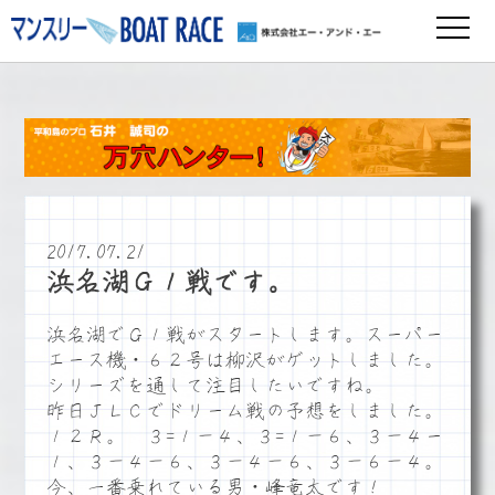
2017.07.21
浜名湖Ｇ１戦です。
浜名湖でＧ１戦がスタートします。スーパー
エース機・６２号は柳沢がゲットしました。
シリーズを通して注目したいですね。
昨日ＪＬＣでドリーム戦の予想をしました。
１２Ｒ。 ３=１－４、３=１－６、３－４ー
１、３－４－６、３－４－６、３－６－４。
今、一番乗れている男・峰竜太です！