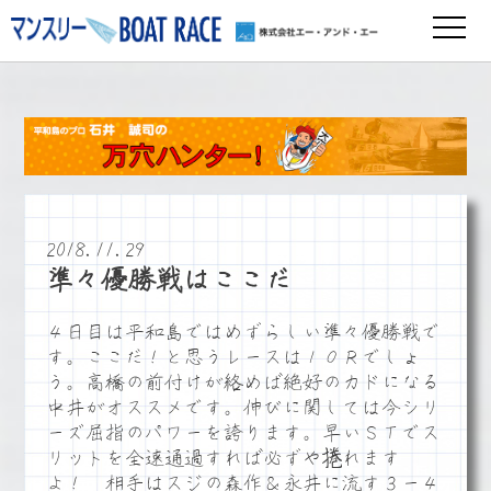
2018.11.29
準々優勝戦はここだ
４日目は平和島ではめずらしい準々優勝戦で
す。ここだ！と思うレースは１０Ｒでしょ
う。高橋の前付けが絡めば絶好のカドになる
中井がオススメです。伸びに関しては今シリ
ーズ屈指のパワーを誇ります。早いＳＴでス
リットを全速通過すれば必ずや捲れます
よ！ 相手はスジの森作＆永井に流す３ー４