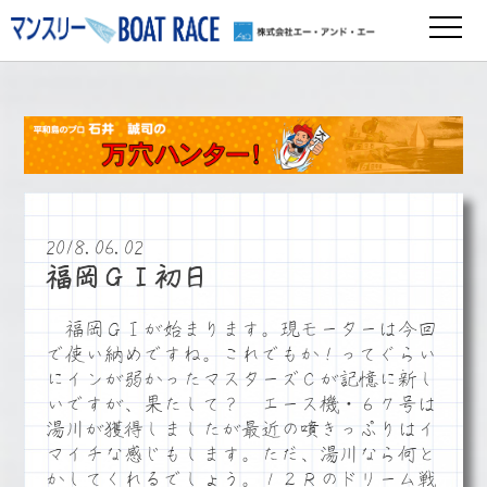
2018.06.02
福岡ＧⅠ初日
福岡ＧⅠが始まります。現モーターは今回
で使い納めですね。これでもか！ってぐらい
にインが弱かったマスターズＣが記憶に新し
いですが、果たして？ エース機・６７号は
湯川が獲得しましたが最近の噴きっぷりはイ
マイチな感じもします。ただ、湯川なら何と
かしてくれるでしょう。１２Ｒのドリーム戦