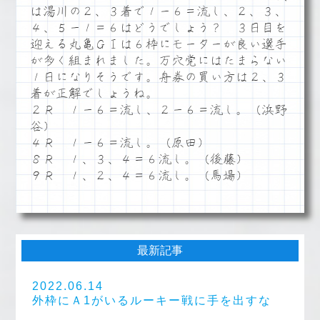
は湯川の２、３着で１ー６＝流し、２、３、
４、５ー１＝６はどうでしょう？ ３日目を
迎える丸亀ＧⅠは６枠にモーターが良い選手
が多く組まれました。万穴党にはたまらない
１日になりそうです。舟券の買い方は２、３
着が正解でしょうね。
２Ｒ １ー６＝流し、２ー６＝流し。（浜野
谷）
４Ｒ １ー６＝流し。（原田）
８Ｒ １、３、４＝６流し。（後藤）
９Ｒ １、２、４＝６流し。（馬場）
最新記事
2022.06.14
外枠にＡ1がいるルーキー戦に手を出すな