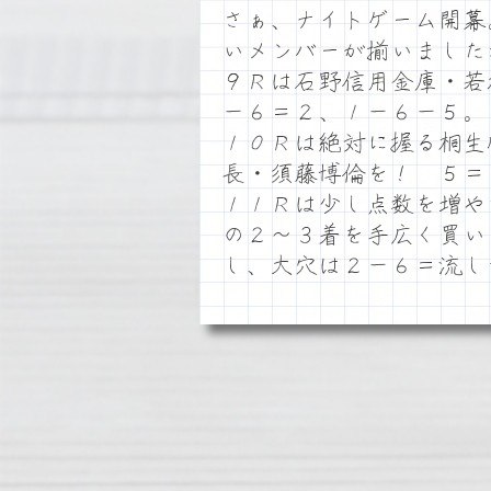
さぁ、ナイトゲーム開幕
いメンバーが揃いました
９Ｒは石野信用金庫・若
－６＝２、１－６－５。
１０Ｒは絶対に握る桐生
長・須藤博倫を！ ５＝
１１Ｒは少し点数を増や
の２～３着を手広く買い
し、大穴は２－６＝流し