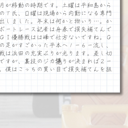
月が移動の時期です。土曜は平和島から
のＴ氏、日曜は現場から内勤になる専門
出しました。年末は何かと物いり…。か
ボートレース記者は舟券で損失補てんで
ＧⅠ優勝戦はは峰で仕方ないですね。Ｇ
の足がすごかった平本へ１ー６ー流し、
戦は浜田の充実ぶりが光ります。差し切
ですが、裏技のジカ捲りが決まれば２ー
。僕はこっちの買い目で損失補てんを狙