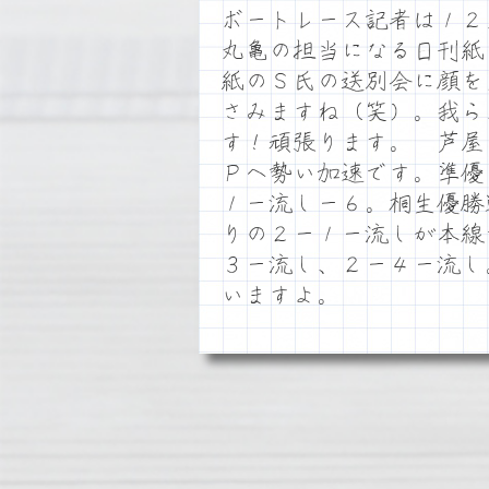
ボートレース記者は１２
丸亀の担当になる日刊紙
紙のＳ氏の送別会に顔を
さみますね（笑）。我ら
す！頑張ります。 芦屋
Ｐへ勢い加速です。準優
１ー流しー６。桐生優勝
りの２ー１ー流しが本線
３ー流し、２ー４ー流し
いますよ。