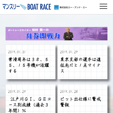
2019.01.31
2019.01.29
常滑周年は３８、５
東京支部の選手は遠
５、１５号機が活躍
征先だと１点マイナ
する
ス
2019.01.29
2019.01.28
•江戸川ＧⅠ、ＧⅡコ
ピット出仕様に警戒
ース別成績（過去３
警報
年間）％