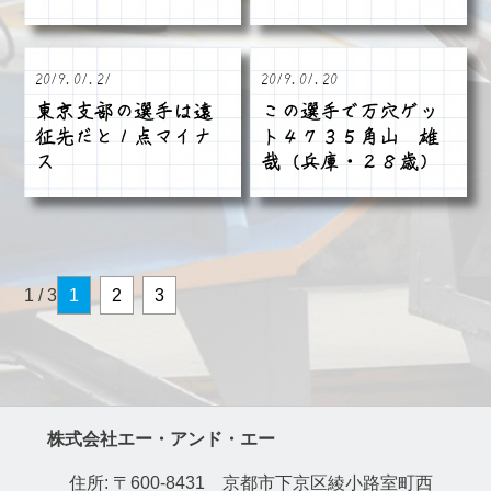
2019.01.21
2019.01.20
東京支部の選手は遠
この選手で万穴ゲッ
征先だと１点マイナ
ト４７３５角山 雄
ス
哉（兵庫・２８歳）
1 / 3
1
2
3
株式会社エー・アンド・エー
住所: 〒600-8431 京都市下京区綾小路室町西