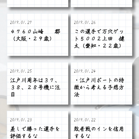
2019.01.27
2019.01.26
４７６０山崎 郡
この選手で万穴ゲッ
（大阪・２９歳）
ト５００２上田 健
太（愛知・２２歳）
2019.01.25
2019.01.24
江戸川周年は３７、
・江戸川ボートの特
３８、２８号機に注
徴から考える予想方
目
法
2019.01.23
2019.01.22
差しで勝った選手を
敗者戦のインを信用
評価するな
するな