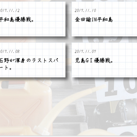
2017.11.12
2017.11.10
平和島優勝戦。
金田諭IN平和島
2017.11.08
2017.11.07
石野が渾身のラストスパ
児島GⅠ優勝戦。
ート。