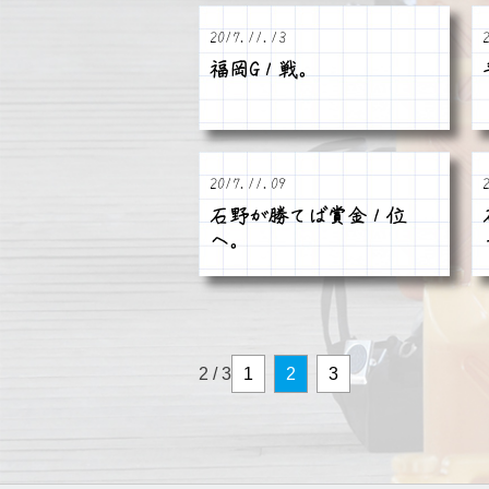
2017.11.13
福岡G１戦。
2017.11.09
石野が勝てば賞金１位
へ。
2 / 3
1
2
3