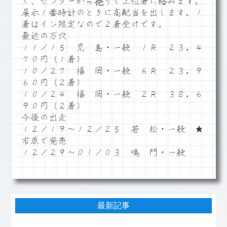
く、センターから捲りで上位着に絡みます。
展示１番時計のときに高配当を出します。１
着はイン限定なので２着受けです。
最近の万穴
１１／１５ 児 島・一般 １Ｒ ２３，４
７０円（１着）
１０／２７ 福 岡・一般 ６Ｒ ２３，９
６０円（２着）
１０／２４ 福 岡・一般 ２Ｒ ３８，６
９０円（２着）
今後の出走
１２／１９～１２／２５ 若 松・一般 ★
市原で発売
１２／２９～０１／０３ 鳴 門・一般
最新記事