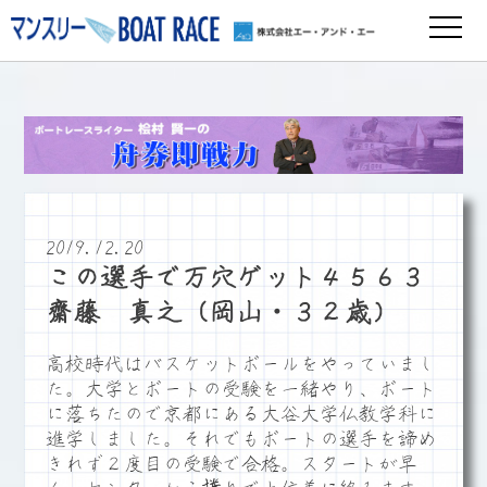
2019.12.20
この選手で万穴ゲット４５６３
齋藤 真之（岡山・３２歳）
高校時代はバスケットボールをやっていまし
た。大学とボートの受験を一緒やり、ボート
に落ちたので京都にある大谷大学仏教学科に
進学しました。それでもボートの選手を諦め
きれず２度目の受験で合格。スタートが早