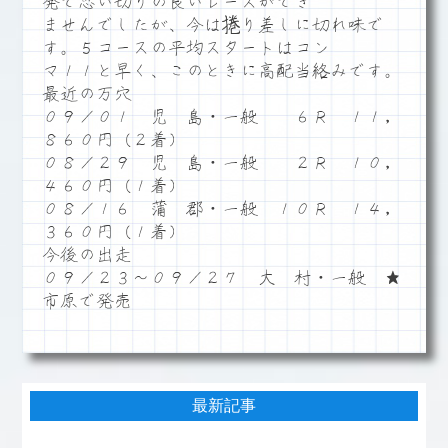
発で思い切りの良いレースができ
ませんでしたが、今は捲り差しに切れ味で
す。５コースの平均スタートはコン
マ１１と早く、このときに高配当絡みです。
最近の万穴
０９／０１ 児 島・一般 ６Ｒ １１，
８６０円（２着）
０８／２９ 児 島・一般 ２Ｒ １０，
４６０円（１着）
０８／１６ 蒲 郡・一般 １０Ｒ １４，
３６０円（１着）
今後の出走
０９／２３～０９／２７ 大 村・一般 ★
市原で発売
最新記事