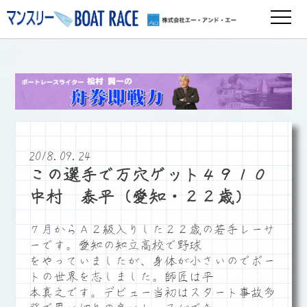
2018.09.24
この選手で万穴ゲット４９１０
中村 泰平（愛知・２２歳）
７月からＡ２級入りした２２歳の若手レーサ
ーです。愛知の知立高校で野球
をやっていましたが、身体が小さいのでボー
トの世界を志しました。師匠は平
本真之です。デビュー当初はスタート事故多