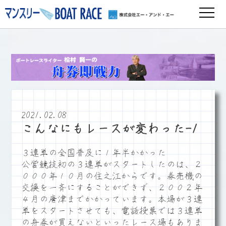
2021.02.08
こんなにもレースが変わった-1
３連単の全国普及に１年半かかった
公営競技初の３連単がスタートしたのは、２
０００年１０月の住之江からです。券売機の
交換を一斉にすることができず、２００２年
４月の唐津までかかっています。本場が３連
単をスタートさせても、電話投票では３連単
の舟券が買えないといったレース場もありま