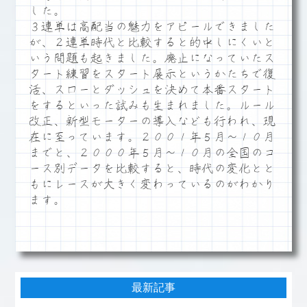
した。
３連単は高配当の魅力をアピールできました
が、２連単時代と比較すると的中しにくいと
いう問題も起きました。廃止になっていたス
タート練習をスタート展示というかたちで復
活、スローとダッシュを決めて本番スタート
をするといった試みも生まれました。ルール
改正、新型モーターの導入なども行われ、現
在に至っています。２００１年５月～１０月
までと、２０００年５月～１０月の全国のコ
ース別データを比較すると、時代の変化とと
もにレースが大きく変わっているのがわかり
ます。
最新記事