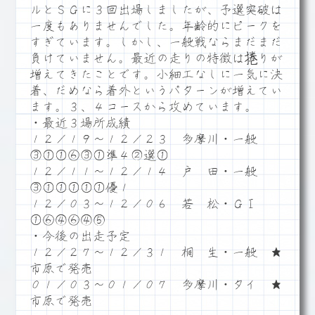
ルとＳＧに３回出場しましたが、予選突破は
一度もありませんでした。年齢的にピークを
すぎています。しかし、一般戦ならまだまだ
負けていません。最近の走りの特徴は捲りが
増えてきたことです。小細工なしに一気に決
着、だめなら着外というパターンが増えてい
ます。３、４コースから攻めています。
・最近３場所成績
１２／１９～１２／２３ 多摩川・一般
③①①⑥③①準４②選①
１２／１１～１２／１４ 戸 田・一般
③①①①①①優１
１２／０３～１２／０６ 若 松・ＧⅠ
①⑥④⑥④⑤
・今後の出走予定
１２／２７～１２／３１ 桐 生・一般 ★
市原で発売
０１／０３～０１／０７ 多摩川・タイ ★
市原で発売