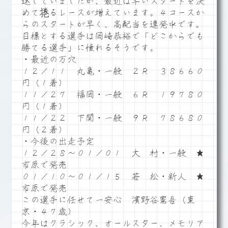
迷していましたが、最近は早いスタートを決
めて捲るレースが増えています。４コースか
らのスタートが早く、高配当を連発中です。
目標とする選手は岡崎恭裕で「どこからでも
勝てる選手」に憧れるそうです。
・最近の万穴
１２／１１ 丸亀・一般 ２Ｒ ３８６６０
円（１着）
１１／２７ 福岡・一般 ６Ｒ １９７８０
円（１着）
１１／２２ 下関・一般 ９Ｒ ７８６８０
円（２着）
・今後の出走予定
１２／２８～０１／０１ 大 村・一般 ★
市原で発売
０１／１０～０１／１５ 若 松・新人 ★
市原で発売
この選手に任せて一安心 濱野谷憲吾（東
京・４７歳）
今年はクラシック、オールスター、メモリア